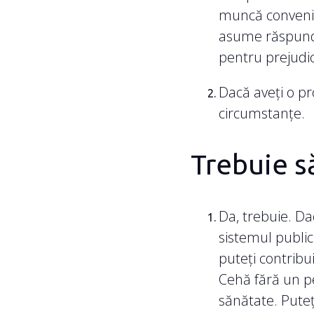
muncă convenită
asume răspunde
pentru prejudici
Dacă aveți o p
circumstanțe.
Trebuie s
Da, trebuie. Dac
sistemul public 
puteți contribu
Cehă fără un pe
sănătate. Puteț