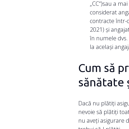
„CC“)sau a mai 
considerat anga
contracte într-o
2021) și angaja
în numele dvs. 
la același anga
Cum să pr
sănătate 
Dacă nu plătiți asig
nevoie să plătiți toa
nu aveți asigurare 