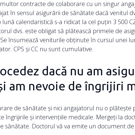
multor contracte de colaborare cu un singur angaj
jat în sensul asigurării de sănătate dacă venitul dv
 lună calendaristică s-a ridicat la cel puțin 3 500 C
torul dvs. este obligat să plătească primele de asi
Se însumează veniturile obținute în cursul unei lun
jator. CPS și CC nu sunt cumulative.
ocedez dacă nu am asigu
și am nevoie de îngrijiri 
urare de sănătate și nici angajatorul nu o plătește p
te îngrijirile și intervențiile medicale. Mergeți la doc
de sănătate. Doctorul vă va emite un document de 