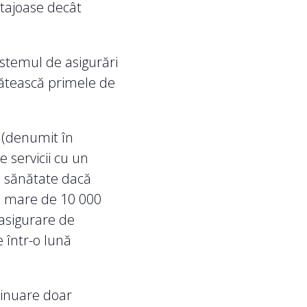
ntajoase decât
istemul de asigurări
lătească primele de
i (denumit în
 servicii cu un
de sănătate dacă
ai mare de 10 000
 asigurare de
 într-o lună
tinuare doar