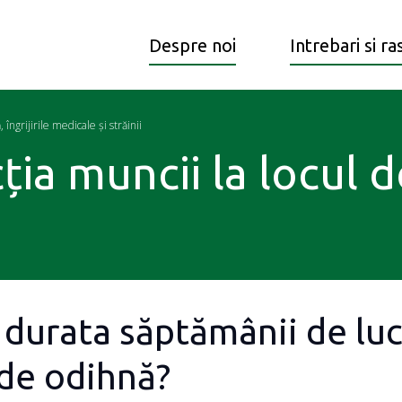
Despre noi
Intrebari si r
îngrijirile medicale și străinii
ția muncii la locul d
 durata săptămânii de luc
de odihnă?