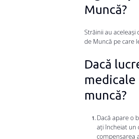
Muncă?
Străinii au aceleași 
de Muncă pe care le 
Dacă lucre
medicale 
muncă?
Dacă apare o bo
ați încheiat un
compensarea acc