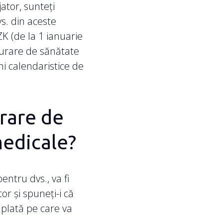
ator, sunteți
s. din aceste
ZK (de la 1 ianuarie
gurare de sănătate
i calendaristice de
rare de
medicale?
entru dvs., va fi
tor și spuneți-i că
plată pe care va