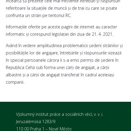
încearcă să prezinte cele mai frecvente întrebări și răspunsuri
referitoare la situațiile de muncă și de trai cu care se poate
confrunta un străin pe teritoriul RC.
Informațiile oferite pe aceste pagini de internet au caracter
informatic și corespund legislației din ziua de 21. 4. 2021.
Având în vedere amplitudinea problematicii șederii străinilor și
posibilitățile lor de angajare, întrebările și răspunsurile vizează
în special persoanele cărora li s-a emis permis de ședere în
Republica Cehă sub forma unei cărți de angajat, a cărții
albastre și a cărții de angajat transferat în cadrul aceleiași
companii.
Výzkumný institut práce a sociálních věcí, v. v. i.
Jeruzalémská 1283/9
110 00 Praha 1 – Nové Město