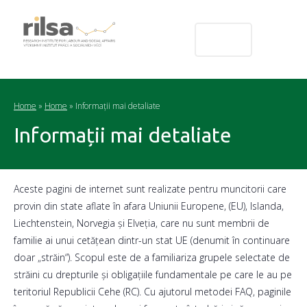
ro
Home
»
Home
»
Informații mai detaliate
Informații mai detaliate
Aceste pagini de internet sunt realizate pentru muncitorii care
provin din state aflate în afara Uniunii Europene, (EU), Islanda,
Liechtenstein, Norvegia și Elveția, care nu sunt membrii de
familie ai unui cetățean dintr-un stat UE (denumit în continuare
doar „străin“). Scopul este de a familiariza grupele selectate de
străini cu drepturile și obligațiile fundamentale pe care le au pe
teritoriul Republicii Cehe (RC). Cu ajutorul metodei FAQ, paginile