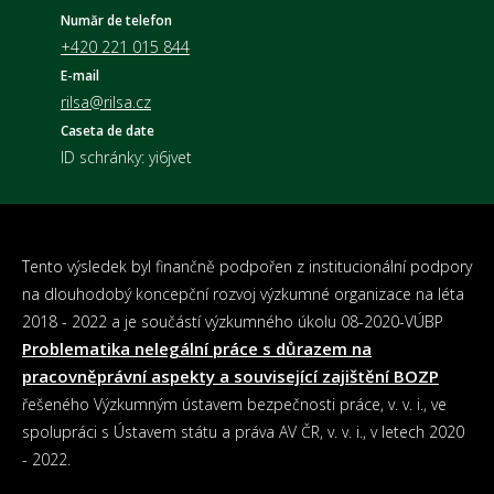
Număr de telefon
+420 221 015 844
E-mail
rilsa@rilsa.cz
Caseta de date
ID schránky: yi6jvet
Tento výsledek byl finančně podpořen z institucionální podpory
na dlouhodobý koncepční rozvoj výzkumné organizace na léta
2018 - 2022 a je součástí výzkumného úkolu 08-2020-VÚBP
Problematika nelegální práce s důrazem na
pracovněprávní aspekty a související zajištění BOZP
řešeného Výzkumným ústavem bezpečnosti práce, v. v. i., ve
spolupráci s Ústavem státu a práva AV ČR, v. v. i., v letech 2020
- 2022.