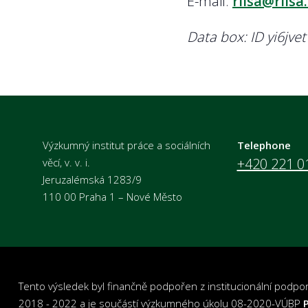
E-mail:
rilsa@rilsa
Data box: ID yi6jvet
Výzkumný institut práce a sociálních
Telephone
+420 221 0
věcí, v. v. i.
Jeruzalémská 1283/9
110 00 Praha 1 – Nové Město
Tento výsledek byl finančně podpořen z institucionální podp
2018 - 2022 a je součástí výzkumného úkolu 08-2020-VÚBP