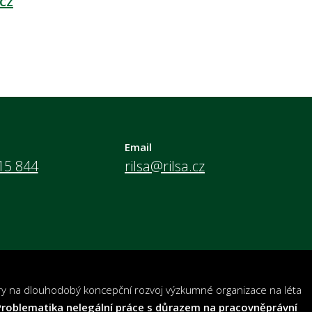
.cz
Email
15 844
rilsa@rilsa.cz
ory na dlouhodobý koncepční rozvoj výzkumné organizace na léta
Problematika nelegální práce s důrazem na pracovněprávní