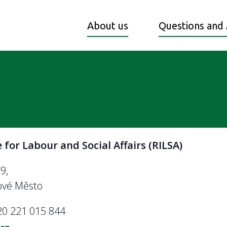
About us
Questions and
 for Labour and Social Affairs (RILSA)
9,
ové Město
0 221 015 844